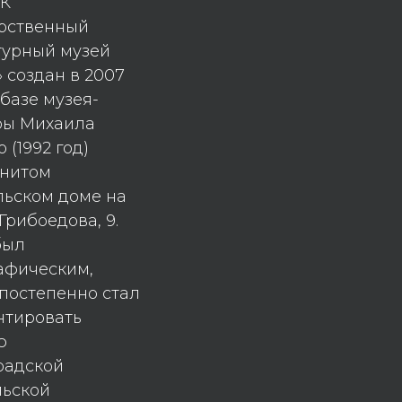
К
арственный
турный музей
» создан в 2007
 базе музея-
ры Михаила
 (1992 год)
енитом
льском доме на
Грибоедова, 9.
был
афическим,
постепенно стал
нтировать
ю
радской
льской