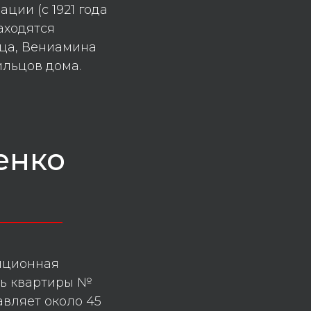
ации (с 1921 года
аходятся
ца, Вениамина
ильцов дома.
енко
_________
иционная
ь квартиры №
тавляет около 45