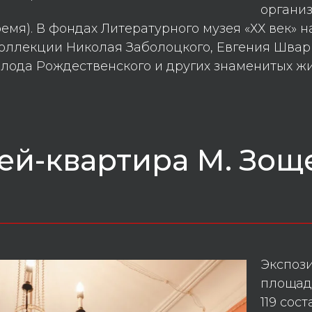
организ
емя). В фондах Литературного музея «ХХ век» н
оллекции Николая Заболоцкого, Евгения Швар
олода Рождественского и других знаменитых ж
ей-квартира М. Зощ
________________________________________
Экспоз
площад
119 сос