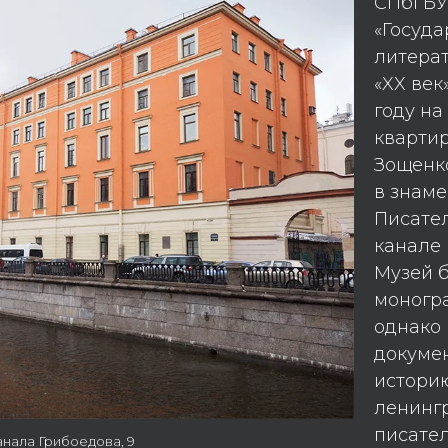
СПбГБУ
«Госуд
литера
«XX век
году на
кварти
Зощенко
в знам
Писате
канале 
Музей 
моногр
однако 
докуме
истори
ленинг
писате
нала Грибоедова, 9