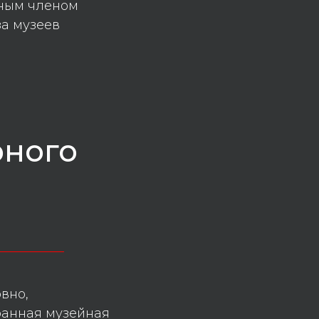
вным членом
а музеев
рного
_________
вно,
ранная музейная