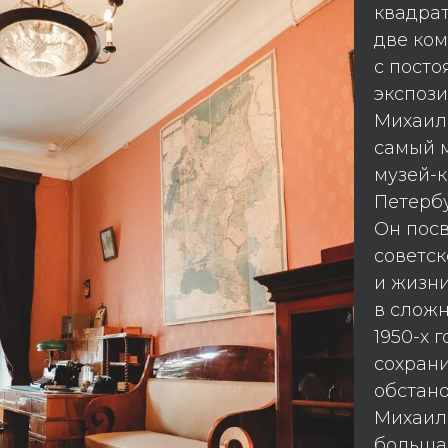
квадрат
две ко
с посто
экспози
Михаил
самый 
музей-к
Петербу
Он пос
советск
и жизн
в сложн
1950-х г
сохран
обстан
Михаил
больша