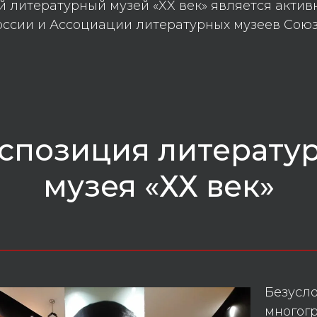
й литературный музей «XX век» является акти
оссии и Ассоциации литературных музеев Союз
спозиция литерату
музея «ХХ век»
________________________________________
Безусло
многог