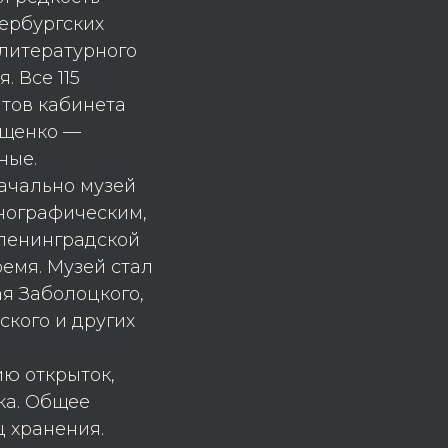
ербургских
литературного
. Все 115
тов кабинета
ощенко —
ные.
ачально музей
нографическим,
 ленинградской
ремя. Музей стал
я Заболоцкого,
кого и других
ю открыток,
ка. Общее
ц хранения.