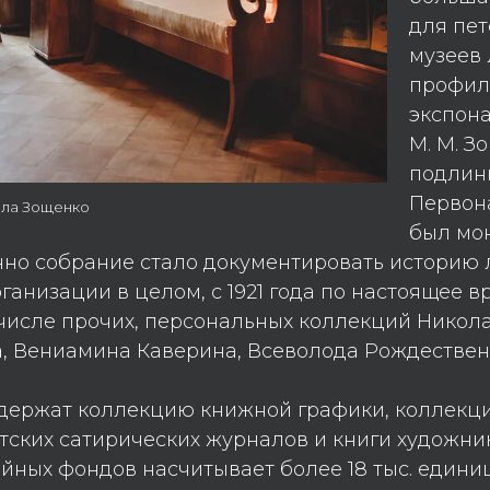
для пет
музеев 
профиля
экспона
М. М. З
подлин
Первон
ила Зощенко
был мо
нно собрание стало документировать историю
ганизации в целом, с 1921 года по настоящее в
числе прочих, персональных коллекций Никола
, Вениамина Каверина, Всеволода Рождественс
держат коллекцию книжной графики, коллекци
тских сатирических журналов и книги художни
йных фондов насчитывает более 18 тыс. едини