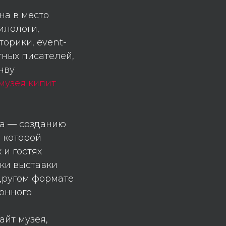
на в место
илологи,
орики, event-
тных писателей,
чву
музея кипит
ма — созданию
е которой
 и гостях
тки выставки
другом формате
онного
айт музея,