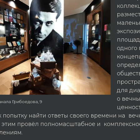
коллек
размест
малень
экспоз
площад
одного 
концеп
определ
общест
простр
для ди
о вечны
нала Грибоедова, 9
ценност
к попытку найти ответы своего времени на веч
 с этим провёл полномасштабное и комплексн
лениям.