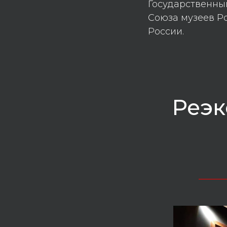
Государственны
Союза музеев Р
России.
Реэк
_____