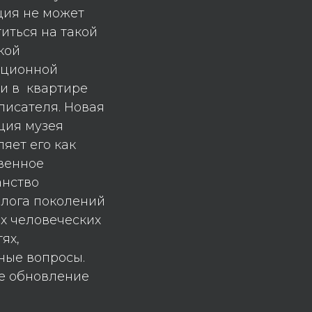
ция не может
иться на такой
кой
иционной
и в квартире
писателя. Новая
ция музея
яет его как
венное
анство
алога поколений
х человеческих
ях,
ные вопросы.
ое обновление