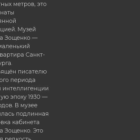
ных метров, это
мнаты
янной
цией. Музей
а Зощенко —
маленький
вартира Санкт-
рга.
вящён писателю
ого периода
и интеллигенции
ую эпоху 1930 —
одов. В музее
илась подлинная
овка кабинета
а Зощенко. Это
я редкость